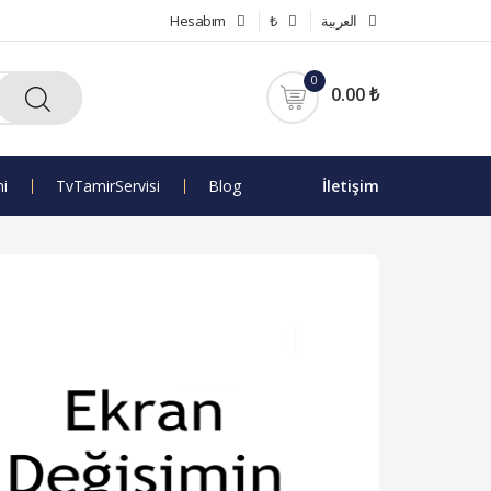
Hesabım
₺
العربية
0
0.00 ₺
mi
Tv Tamir Servisi
Blog
İletişim