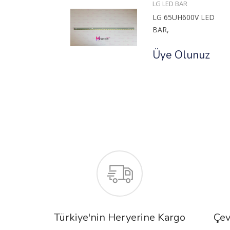
BAR
LG LED BAR
HU8500
LG 65UH600V LED
BAR,
uz
Üye Olunuz
Türkiye'nin Heryerine Kargo
Çev