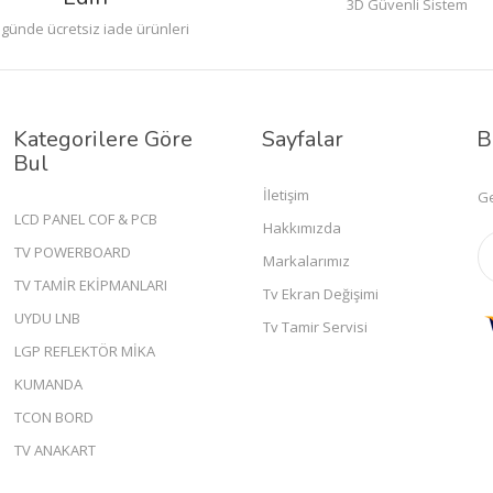
3D Güvenli Sistem
 günde ücretsiz iade ürünleri
Kategorilere Göre
Sayfalar
B
Bul
İletişim
Ge
LCD PANEL COF & PCB
Hakkımızda
TV POWERBOARD
Markalarımız
TV TAMİR EKİPMANLARI
Tv Ekran Değişimi
UYDU LNB
Tv Tamir Servisi
LGP REFLEKTÖR MİKA
KUMANDA
TCON BORD
TV ANAKART